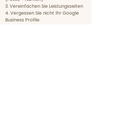
3. Vereinfachen Sie Leistungsseiten  
4. Vergessen Sie nicht Ihr Google 
Business Profile
Website-Sichtbarkeit 
professionell steigern?
Ein guter Website-Eindruck ist der 
Anfang. Vollständige Sichtbarkeit 
braucht System.
Der Fünf-Sekunden-
Test
Zeigen Sie einer unbeteiligten 
Person fünf Sekunden lang Ihre 
Startseite. Fragen Sie danach: 
«Welche Infos haben Sie 
entnommen? Was würden Sie als 